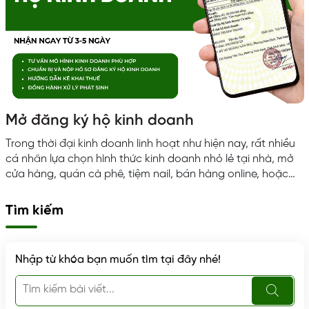
Mở đăng ký hộ kinh doanh
Trong thời đại kinh doanh linh hoạt như hiện nay, rất nhiều
cá nhân lựa chọn hình thức kinh doanh nhỏ lẻ tại nhà, mở
cửa hàng, quán cà phê, tiệm nail, bán hàng online, hoặc
cho thuê mặt bằng, kho bãi. Tuy nhiên, không phải ai cũng
hiểu rõ rằng để hoạt động hợp pháp và ổn định lâu dài,
Tìm kiếm
việc đăng ký hộ kinh doanh cá thể là yêu cầu bắt buộc
theo quy định của pháp luật. Rất...
Nhập từ khóa bạn muốn tìm tại đây nhé!