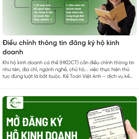
Điều chỉnh thông tin đăng ký hộ kinh
doanh
Khi hộ kinh doanh cá thể (HKDCT) cần điều chỉnh thông tin
như tên, địa chỉ, ngành nghề, chủ hộ... việc thực hiện thủ
tục đúng luật là bắt buộc. Kế Toán Việt Anh – dịch vụ kế
toán ở Nam Định sẽ giúp bạn nắm bắt rõ quy trình cũng
như hồ sơ cần thiết để thay đổi giấy phép kinh doanh một
cách chuyên nghiệp và hiệu quả. 1. Những trường hợp cần
thay đổi giấy phép hộ kinh doanh...