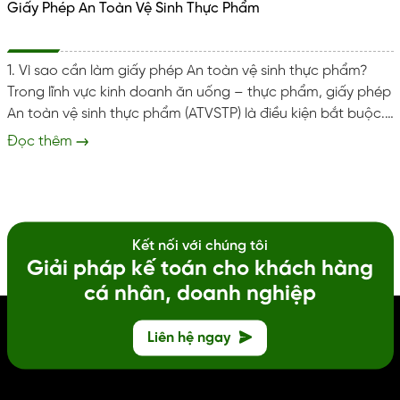
Giấy Phép An Toàn Vệ Sinh Thực Phẩm
1. Vì sao cần làm giấy phép An toàn vệ sinh thực phẩm?
Trong lĩnh vực kinh doanh ăn uống – thực phẩm, giấy phép
An toàn vệ sinh thực phẩm (ATVSTP) là điều kiện bắt buộc.
Giấy phép này không chỉ giúp doanh nghiệp/cửa hàng:
Đọc thêm
Được pháp luật công nhận hoạt động hợp pháp. Tạo dựng
niềm tin với khách hàng khi sử dụng dịch vụ ăn uống. Là cơ
sở để tham gia đấu thầu, ký kết hợp đồng cung ứng thực...
Kết nối với chúng tôi
Giải pháp kế toán cho khách hàng
cá nhân, doanh nghiệp
Liên hệ ngay