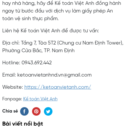
hay nhà hàng, hãy để Kế toán Việt Anh đồng hành
ngay từ bước đầu với dịch vụ làm giấy phép An
toàn vệ sinh thực phẩm.
Liên hệ Kế toán Việt Anh để được tư vấn:
Địa chỉ: Tầng 7, Tòa 5T2 (Chung cư Nam Định Tower),
Phường Cửa Bắc, TP. Nam Định
Hotline: 0943.692.442
Email: ketoanvietanhnd.vn@gmail.com
Website:
https://ketoanvietanh.com/
Fanpage:
Kế toán Việt Anh
Chia sẻ
Bài viết nổi bật