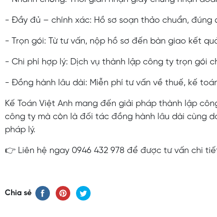
- Đầy đủ – chính xác: Hồ sơ soạn thảo chuẩn, đúng qu
- Trọn gói: Từ tư vấn, nộp hồ sơ đến bàn giao kết qu
- Chi phí hợp lý: Dịch vụ thành lập công ty trọn gói c
- Đồng hành lâu dài: Miễn phí tư vấn về thuế, kế to
Kế Toán Việt Anh mang đến giải pháp thành lập công 
công ty mà còn là đối tác đồng hành lâu dài cùng do
pháp lý.
👉 Liên hệ ngay 0946 432 978 để được tư vấn chi tiết
Chia sẻ