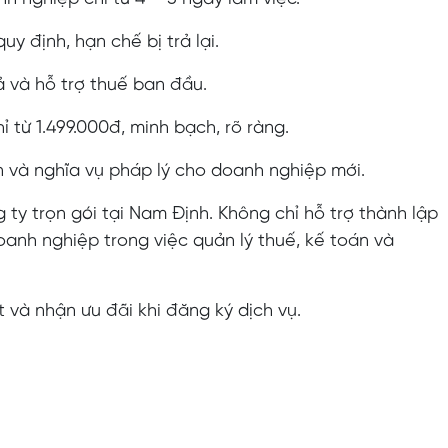
y định, hạn chế bị trả lại.
ả và hỗ trợ thuế ban đầu.
hỉ từ 1.499.000đ, minh bạch, rõ ràng.
án và nghĩa vụ pháp lý cho doanh nghiệp mới.
ty trọn gói tại Nam Định. K
hông chỉ hỗ trợ thành lập
anh nghiệp trong việc quản lý thuế, kế toán và
 và nhận ưu đãi khi đăng ký dịch vụ.