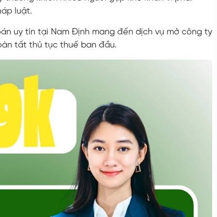
áp luật.
oán uy tín tại Nam Định mang đến dịch vụ mở công ty
oàn tất thủ tục thuế ban đầu.