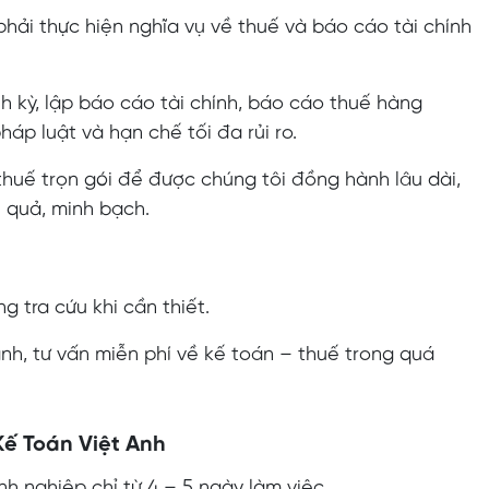
phải thực hiện nghĩa vụ về thuế và báo cáo tài chính
h kỳ, lập báo cáo tài chính, báo cáo thuế hàng
p luật và hạn chế tối đa rủi ro.
thuế trọn gói để được chúng tôi đồng hành lâu dài,
 quả, minh bạch.
g tra cứu khi cần thiết.
h, tư vấn miễn phí về kế toán – thuế trong quá
 Kế Toán Việt Anh
 nghiệp chỉ từ 4 – 5 ngày làm việc.