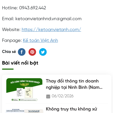
Hotline: 0943.692.442
Email: ketoanvietanhnd.vn@gmail.com
Website:
https://ketoanvietanh.com/
Fanpage:
Kế toán Việt Anh
Chia sẻ
Bài viết nổi bật
Thay đổi thông tin doanh
nghiệp tại Ninh Binh (Nam
Định - Hà Nam - Ninh Binh)
06/02/2026
Không truy thu không xử