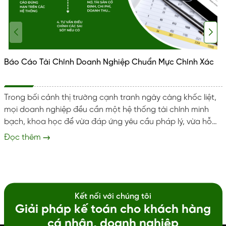
Báo Cáo Tài Chính Doanh Nghiệp Chuẩn Mực Chính Xác
Trong bối cảnh thị trường cạnh tranh ngày càng khốc liệt,
mọi doanh nghiệp đều cần một hệ thống tài chính minh
bạch, khoa học để vừa đáp ứng yêu cầu pháp lý, vừa hỗ
trợ quản trị hiệu quả. Báo cáo tài chính (BCTC) chính là
Đọc thêm
công cụ phản ánh trung thực, khách quan toàn bộ hoạt
động kinh doanh trong một kỳ. Tuy nhiên, với nhiều doanh
nghiệp vừa và nhỏ (SME), việc tự lập báo cáo tài chính
gặp...
Kết nối với chúng tôi
Giải pháp kế toán cho khách hàng
cá nhân, doanh nghiệp