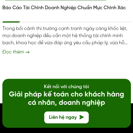
Báo Cáo Tài Chính Doanh Nghiệp Chuẩn Mực Chính Xác
Trong bối cảnh thị trường cạnh tranh ngày càng khốc liệt,
mọi doanh nghiệp đều cần một hệ thống tài chính minh
bạch, khoa học để vừa đáp ứng yêu cầu pháp lý, vừa hỗ
trợ quản trị hiệu quả. Báo cáo tài chính (BCTC) chính là
Đọc thêm
công cụ phản ánh trung thực, khách quan toàn bộ hoạt
động kinh doanh trong một kỳ. Tuy nhiên, với nhiều doanh
nghiệp vừa và nhỏ (SME), việc tự lập báo cáo tài chính
gặp...
Kết nối với chúng tôi
Giải pháp kế toán cho khách hàng
cá nhân, doanh nghiệp
Liên hệ ngay