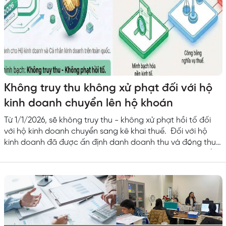
Không truy thu không xử phạt đối với hộ
kinh doanh chuyển lên hộ khoán
Từ 1/1/2026, sẽ không truy thu - không xử phạt hồi tố đối
với hộ kinh doanh chuyển sang kê khai thuế. Đối với hộ
kinh doanh đã được ấn định danh doanh thu và đóng thuế
khoán đúng quy định từ năm 2026 trở về trước, khi chuyển
sang kê khai dù doanh thu mới cao hơn doanh thu cũ (kể
cả thay đổi quy mô >50%). Cơ quan Thuế sẽ không sử dụng
doanh thu năm 2026 để xử...