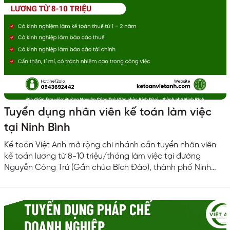
Tuyển dụng nhân viên kế toán làm việc
tại Ninh Bình
Kế toán Việt Anh mở rộng chi nhánh cần tuyển nhân viên
kế toán lương từ 8-10 triệu/tháng làm việc tại đường
Nguyễn Công Trứ (Gần chùa Bích Đào), thành phố Ninh
Bình. Mô tả công việc kế toán Làm báo cáo tài chính Làm
báo cáo thuế Kê khai thuế GTGT, thuế TNCN và nộp các
khoản thuế phát sinh Lập và nộp báo cáo quý, báo cáo tài
chính năm, quyết toán thuế TNDN, quyết toán thuế TNCN
Thu thập và tổng hợp dữ...