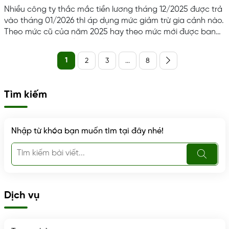
Nhiều công ty thắc mắc tiền lương tháng 12/2025 được trả
vào tháng 01/2026 thì áp dụng mức giảm trừ gia cảnh nào.
Theo mức cũ của năm 2025 hay theo mức mới được ban
hành. Trong bài viết này kế toán Việt Anh sẽ giải thích chi
tiết để các công ty áp dụng đúng mức giảm trừ gia cảnh
1
2
3
...
8
cho cán bộ công nhân viên. Căn cứ Điều 1 Nghị quyết
110/2025/UBTVQH15 quy định về mức giảm trừ gia...
Tìm kiếm
Nhập từ khóa bạn muốn tìm tại đây nhé!
Dịch vụ