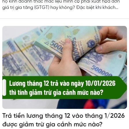
hộ kinh doanh thắc mắc liệu mình có phải xuất hóa đơn
giá trị gia tăng (GTGT) hay không? Đặc biệt khi khách
hàng yêu cầu “hóa đơn VAT”. Đây là vấn đề quan trọng vì
liên quan trực tiếp đến phương pháp tính thuế, loại hóa
đơn được sử dụng và rủi ro về thuế nếu thực hiện sai quy
định. Trong bài viết dưới đây Kế toán Việt...
Trả tiền lương tháng 12 vào tháng 1/2026
được giảm trừ gia cảnh mức nào?