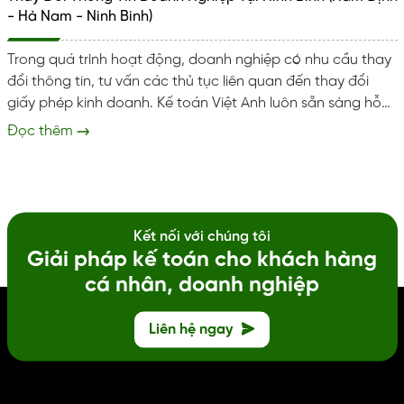
- Hà Nam - Ninh Binh)
Trong quá trình hoạt động, doanh nghiệp có nhu cầu thay
đổi thông tin, tư vấn các thủ tục liên quan đến thay đổi
giấy phép kinh doanh. Kế toán Việt Anh luôn sẵn sàng hỗ
trợ doanh nghiệp tại Ninh Bình thực hiện đúng đủ và kịp
Đọc thêm
thời. Giúp tránh rủi ro pháp lý và xử phạt hành chính. Dịch
vụ thay đổi thông tin doanh nghiệp Trọn gói dịch vụ thay
đổi thông tin doanh nghiệp, cấp lại giấy vàng...
Kết nối với chúng tôi
Giải pháp kế toán cho khách hàng
cá nhân, doanh nghiệp
Liên hệ ngay