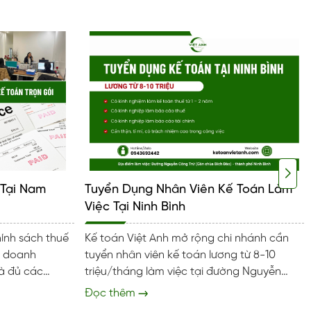
 Tại Nam
Tuyển Dụng Nhân Viên Kế Toán Làm
Việc Tại Ninh Bình
ính sách thuế
Kế toán Việt Anh mở rộng chi nhánh cần
u doanh
tuyển nhân viên kế toán lương từ 8-10
và đủ các
triệu/tháng làm việc tại đường Nguyễn
hải doanh
Công Trứ (Gần chùa Bích Đào), thành phố
Đọc thêm
ực xây dựng
Ninh Bình. Mô tả công việc kế toán Làm