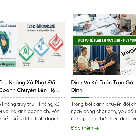
Thu Không Xử Phạt Đối
Dịch Vụ Kế Toán Trọn Gói
 Doanh Chuyển Lên Hộ
Định
ẽ không truy thu - không xử
Trong bối cảnh chuyển đổi ch
ối với hộ kinh doanh chuyển
ngày càng chặt chẽ, yêu cầ
 kinh doanh
nghiệp phải thực hiện đúng 
ịnh danh doanh thu và đóng
nghĩa vụ. Tuy nhiên, không p
Đọc thêm
ng quy định từ năm 2026 trở
nghiệp nào cũng đủ nguồn l