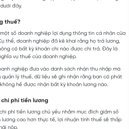
 dưới đây.
ng thuế?
 một số doanh nghiệp lợi dụng thông tin cá nhân của
Cụ thể, doanh nghiệp đã kê khai rằng họ trả lương,
hông có bất kỳ khoản chi nào được chi trả. Đây là
nghĩa vụ thuế của doanh nghiệp.
 doanh nghiệp đưa vào danh sách nhận thu nhập mà
 quản lý thuế, dữ liệu sẽ ghi nhận rằng bạn có phát
n không hề được nhận bất kỳ khoản lương nào.
chi phí tiền lương
chi phí tiền lương chủ yếu nhằm mục đích giảm số
n lương cao hơn thực tế, lợi nhuận tính thuế sẽ thấp
hải nộp.