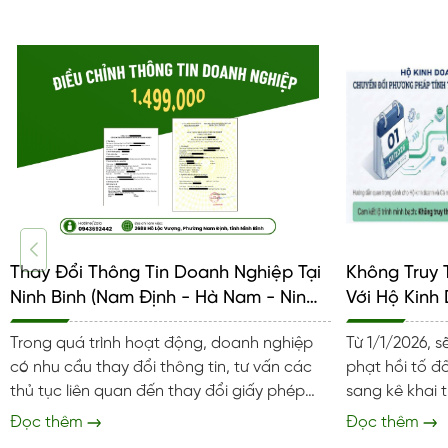
Thay Đổi Thông Tin Doanh Nghiệp Tại
Không Truy 
Ninh Binh (Nam Định - Hà Nam - Ninh
Với Hộ Kinh
Binh)
Khoán
Trong quá trình hoạt động, doanh nghiệp
Từ 1/1/2026, s
có nhu cầu thay đổi thông tin, tư vấn các
phạt hồi tố đ
thủ tục liên quan đến thay đổi giấy phép
sang kê khai thuế. Đối với hộ
kinh doanh. Kế toán Việt Anh luôn sẵn sàng
đã được ấn đ
Đọc thêm
Đọc thêm
hỗ trợ doanh nghiệp tại Ninh Bình thực hiện
thuế khoán đú