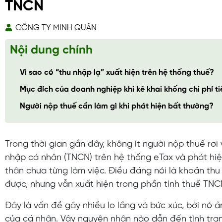
TNCN
CÔNG TY MINH QUÂN
Nội dung chính
Vì sao có “thu nhập lạ” xuất hiện trên hệ thống thuế?
Mục đích của doanh nghiệp khi kê khai khống chi phí ti
Người nộp thuế cần làm gì khi phát hiện bất thường?
Trong thời gian gần đây, không ít người nộp thuế rơi 
nhập cá nhân (TNCN) trên hệ thống eTax và phát hi
thân chưa từng làm việc. Điều đáng nói là khoản th
được, nhưng vẫn xuất hiện trong phần tính thuế TNC
Đây là vấn đề gây nhiều lo lắng và bức xúc, bởi nó ả
của cá nhân. Vậy nguyên nhân nào dẫn đến tình trạ