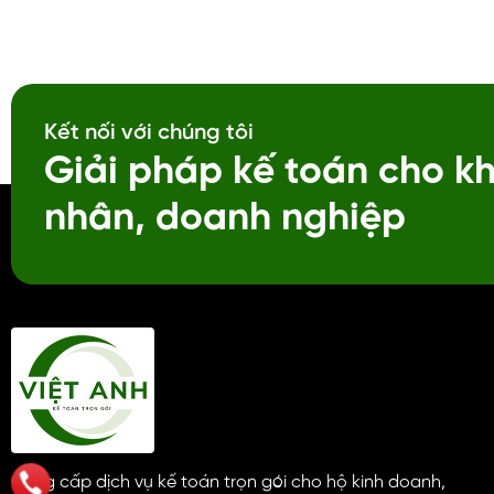
đúng đủ và kịp thời. Giúp tránh rủi ro pháp
về trước, khi
lý và xử phạt hành chính. Dịch vụ thay đổi
thu mới cao h
thông tin doanh nghiệp Trọn gói dịch vụ
đổi quy mô >
thay đổi thông tin doanh nghiệp, cấp lại
sử dụng doanh
giấy vàng...
Kết nối với chúng tôi
Giải pháp kế toán cho k
nhân, doanh nghiệp
Cung cấp dịch vụ kế toán trọn gói cho hộ kinh doanh,