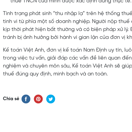
thuế TNCN của mình được xác định đúng thực tế.
Tình trạng phát sinh “thu nhập lạ” trên hệ thống th
tinh vi từ phía một số doanh nghiệp. Người nộp thuế
kịp thời phát hiện bất thường và có biện pháp xử lý.
tránh bị ảnh hưởng bởi hành vi gian lận của đơn vị k
Kế toán Việt Anh, đơn vị kế toán Nam Định uy tín, 
trong việc tư vấn, giải đáp các vấn đề liên quan đến
nghiệm và chuyên môn sâu, Kế toán Việt Anh sẽ giúp
thuế đúng quy định, minh bạch và an toàn.
Chia sẻ