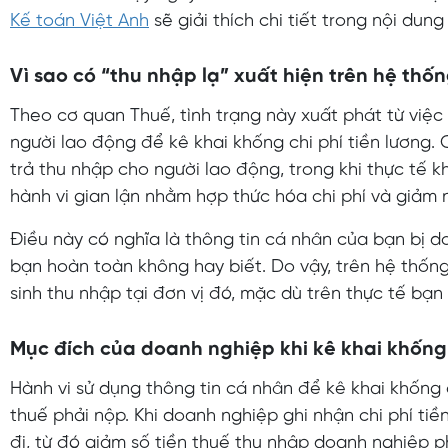
Kế toán Việt Anh
sẽ giải thích chi tiết trong nội dung
Vì sao có “thu nhập lạ” xuất hiện trên hệ thố
Theo cơ quan Thuế, tình trạng này xuất phát từ việc
người lao động để kê khai khống chi phí tiền lương. 
trả thu nhập cho người lao động, trong khi thực tế k
hành vi gian lận nhằm hợp thức hóa chi phí và giảm 
Điều này có nghĩa là thông tin cá nhân của bạn bị
bạn hoàn toàn không hay biết. Do vậy, trên hệ thống
sinh thu nhập tại đơn vị đó, mặc dù trên thực tế bạ
Mục đích của doanh nghiệp khi kê khai khống 
Hành vi sử dụng thông tin cá nhân để kê khai khống 
thuế phải nộp. Khi doanh nghiệp ghi nhận chi phí tiề
đi, từ đó giảm số tiền thuế thu nhập doanh nghiệp p