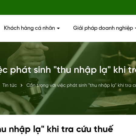
Khách hàng cá nhân
Giải pháp doanh nghiệp
ệc phát sinh "thu nhập lạ" khi 
Tin tức
Cẩn trọng với việc phát sinh "thu nhập lạ" khi tra
hu nhập lạ" khi tra cứu thuế