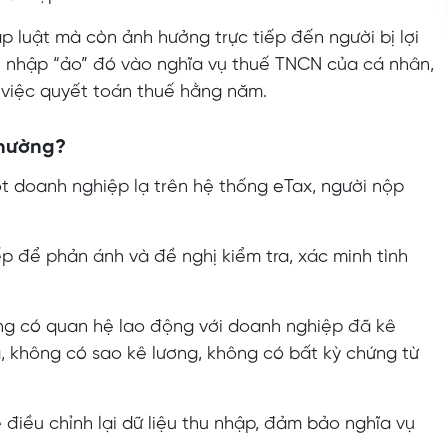
p luật mà còn ảnh hưởng trực tiếp đến người bị lợi
hu nhập “ảo” đó vào nghĩa vụ thuế TNCN của cá nhân,
 việc quyết toán thuế hằng năm.
thường?
ột doanh nghiệp lạ trên hệ thống eTax, người nộp
iếp để phản ánh và đề nghị kiểm tra, xác minh tình
ng có quan hệ lao động với doanh nghiệp đã kê
 không có sao kê lương, không có bất kỳ chứng từ
 điều chỉnh lại dữ liệu thu nhập, đảm bảo nghĩa vụ