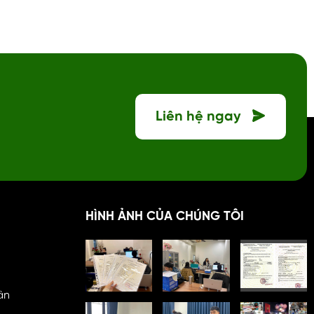
 Kế toán Việt
báo cáo tài chính Làm báo cáo thuế Kê
trọn gói tại
khai thuế GTGT, thuế TNCN và nộp các
doanh nghiệp
khoản thuế phát sinh Lập và nộp báo cáo
ộng. Đảm bảo
quý, báo cáo tài chính năm, quyết toán
i...
thuế TNDN, quyết toán thuế TNCN Thu
thập và tổng hợp dữ...
Liên hệ ngay
HÌNH ẢNH CỦA CHÚNG TÔI
ân