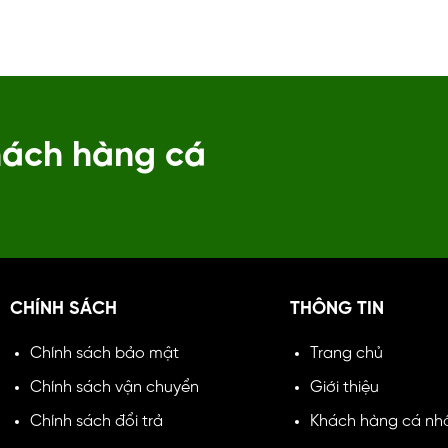
 chuyển sang kê khai dù doanh
bộ phận kế toán chuyên sâu.
ơn doanh thu cũ (kể cả thay
Anh cung cấp dịch vụ kế toán 
50%). Cơ quan Thuế sẽ không
Nam Định. Đồng hành cùng 
 thu năm 2026 để xử...
trong suốt quá trình hoạt đ
tuân thủ pháp lý và hạn chế rủ
hách hàng cá
CHÍNH SÁCH
THÔNG TIN
Chính sách bảo mật
Trang chủ
Chính sách vận chuyển
Giới thiệu
Chính sách đổi trả
Khách hàng cá nh