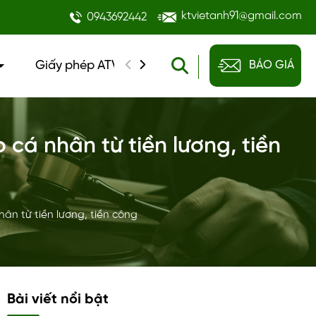
ktvietanh91@gmail.com
0943692442
Giấy phép ATVSTP
Đào tạo kế toán
BÁO GIÁ
Tin
cá nhân từ tiền lương, tiền
ân từ tiền lương, tiền công
Bài viết nổi bật