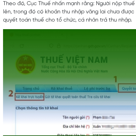
Theo đó, Cục Thuế nhấn mạnh rằng: Người nộp thuế có 
lên, trong đó có khoản thu nhập vãng lai chưa được 
quyết toán thuế cho tổ chức, cá nhân trả thu nhập.