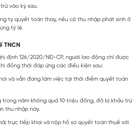
rừ vào kỳ sau.
ng ty quyết toán thay, nếu có thu nhập phát sinh ở
ng tỷ lệ.
uế TNCN
 Nghị định 126/2020/NĐ-CP, người lao động chỉ được
hi đồng thời đáp ứng các điều kiện sau:
nơi và vẫn đang làm việc tại thời điểm quyết toán
g trong năm không quá 10 triệu đồng, đã bị khấu trừ
n thu nhập này.
ải trực tiếp khai và nộp hồ sơ quyết toán thuế với