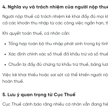
4. Nghĩa vụ và trách nhiệm của người nộp thu
Người nộp thuế có trách nhiệm kê khai đầy đủ mọi kh
cả các khoản thu nhập từ các công việc ngắn hạn, th
Khi quyết toán thuế, cá nhân cần:
Tổng hợp toàn bộ thu nhập phát sinh trong kỳ tín
Xác định chính xác số thuế đã khấu trừ và số th
Chuẩn bị đầy đủ chứng từ khấu trừ thuế, bảng lươ
Việc kê khai thiếu hoặc sai sót có thể khiến người n
hoàn thuế.
5. Lưu ý quan trọng từ Cục Thuế
Cục Thuế cảnh báo rằng nhiều cá nhân vẫn đang hiể