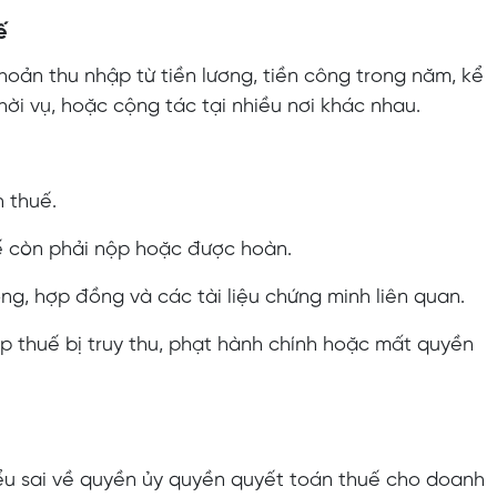
ế
oản thu nhập từ tiền lương, tiền công trong năm, kể
ời vụ, hoặc cộng tác tại nhiều nơi khác nhau.
h thuế.
uế còn phải nộp hoặc được hoàn.
ng, hợp đồng và các tài liệu chứng minh liên quan.
ộp thuế bị truy thu, phạt hành chính hoặc mất quyền
u sai về quyền ủy quyền quyết toán thuế cho doanh