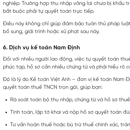
nghiệp. Trường hợp thu nhập vãng lai chưa bị khấu t
bắt buộc phải tự quyết toán trực tiếp.
Điều này không chỉ giúp đảm bảo tuân thủ pháp luật
bổ sung, giải trình hoặc xử phạt sau này.
6. Dịch vụ kế toán Nam Định
Đối với nhiều người lao động, việc tự quyết toán th
phức tạp, hồ sơ cần nhiều chứng từ và phải hiểu rõ c
Đó là lý do Kế toán Việt Anh – đơn vị kế toán Nam Đ
quyết toán thuế TNCN trọn gói, giúp bạn:
Rà soát toàn bộ thu nhập, chứng từ và hồ sơ thuế
Tính toán, lập tờ khai và nộp hồ sơ quyết toán đú
Tư vấn hoàn thuế hoặc bù trừ thuế chính xác, tránh 