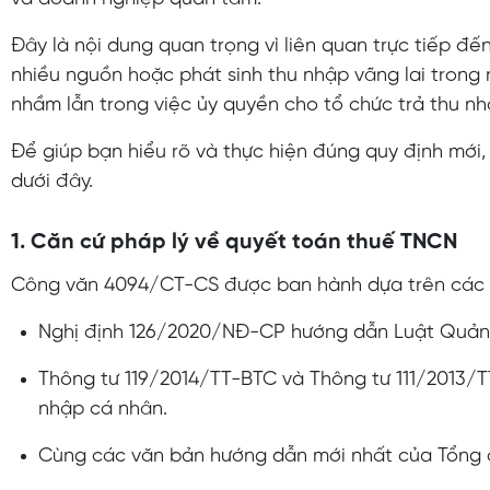
Đây là nội dung quan trọng vì liên quan trực tiếp đ
nhiều nguồn hoặc phát sinh thu nhập vãng lai trong 
nhầm lẫn trong việc ủy quyền cho tổ chức trả thu n
Để giúp bạn hiểu rõ và thực hiện đúng quy định mới
dưới đây.
1. Căn cứ pháp lý về quyết toán thuế TNCN
Công văn 4094/CT-CS được ban hành dựa trên các q
Nghị định 126/2020/NĐ-CP hướng dẫn Luật Quản 
Thông tư 119/2014/TT-BTC và Thông tư 111/2013/TT
nhập cá nhân.
Cùng các văn bản hướng dẫn mới nhất của Tổng 