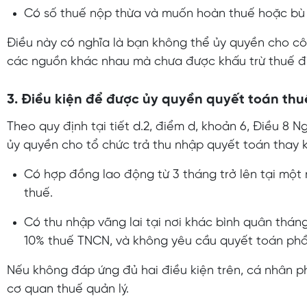
Có số thuế nộp thừa và muốn hoàn thuế hoặc bù t
Điều này có nghĩa là bạn không thể ủy quyền cho cô
các nguồn khác nhau mà chưa được khấu trừ thuế đú
3. Điều kiện để được ủy quyền quyết toán th
Theo quy định tại tiết d.2, điểm d, khoản 6, Điều 8
ủy quyền cho tổ chức trả thu nhập quyết toán thay k
Có hợp đồng lao động từ 3 tháng trở lên tại một 
thuế.
Có thu nhập vãng lai tại nơi khác bình quân thán
10% thuế TNCN, và không yêu cầu quyết toán phầ
Nếu không đáp ứng đủ hai điều kiện trên, cá nhân ph
cơ quan thuế quản lý.