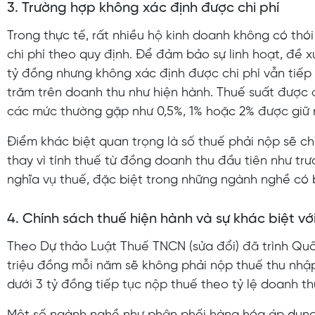
3. Trường hợp không xác định được chi phí
Trong thực tế, rất nhiều hộ kinh doanh không có thó
chi phí theo quy định. Để đảm bảo sự linh hoạt, đề
tỷ đồng nhưng không xác định được chi phí vẫn tiếp
trăm trên doanh thu như hiện hành. Thuế suất được
các mức thường gặp như 0,5%, 1% hoặc 2% được giữ
Điểm khác biệt quan trọng là số thuế phải nộp sẽ chỉ
thay vì tính thuế từ đồng doanh thu đầu tiên như tr
nghĩa vụ thuế, đặc biệt trong những ngành nghề có b
4. Chính sách thuế hiện hành và sự khác biệt vớ
Theo Dự thảo Luật Thuế TNCN (sửa đổi) đã trình Quố
triệu đồng mỗi năm sẽ không phải nộp thuế thu nhập
dưới 3 tỷ đồng tiếp tục nộp thuế theo tỷ lệ doanh thu