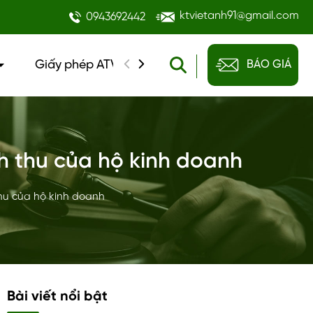
ktvietanh91@gmail.com
0943692442
Giấy phép ATVSTP
Đào tạo kế toán
BÁO GIÁ
Tin
nh thu của hộ kinh doanh
thu của hộ kinh doanh
Bài viết nổi bật