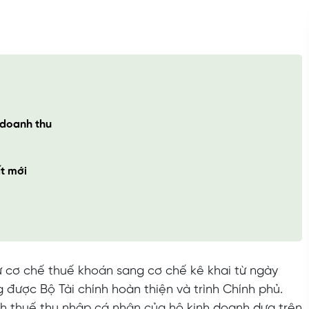
 doanh thu
ất mới
ừ cơ chế thuế khoán sang cơ chế kê khai từ ngày
 được Bộ Tài chính hoàn thiện và trình Chính phủ.
nh thuế thu nhập cá nhân của hộ kinh doanh dựa trên