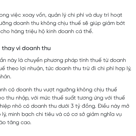
g việc xoay vốn, quản lý chi phí và duy trì hoạt
ưỡng doanh thu không chịu thuế sẽ giúp giảm bớt
ế cho hàng triệu hộ kinh doanh cá thể.
 thay vì doanh thu
 lần này là chuyển phương pháp tính thuế từ doanh
ế theo lợi nhuận, tức doanh thu trừ đi chi phí hợp lý,
nhân.
anh có doanh thu vượt ngưỡng không chịu thuế
o thu nhập, với mức thuế suất tương ứng với thuế
iệp nhỏ có doanh thu dưới 3 tỷ đồng. Điều này mở
lý, minh bạch chi tiêu và có cơ sở giảm nghĩa vụ
ào tăng cao.