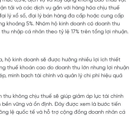
mức 0,5%, dịch vụ và xây dựng không bao thầu vật
vận tải và các dịch vụ gắn với hàng hóa chịu thuế
 đại lý xổ số, đại lý bán hàng đa cấp hoặc cung cấp
ng khoảng 5%. Nhóm hộ kinh doanh có doanh thu
thu nhập cá nhân theo tỷ lệ 17% trên tổng lợi nhuận.
, hộ kinh doanh sẽ được hưởng nhiều lợi ích thiết
rạng thuế khoán cao do doanh thu lớn nhưng lợi nhuận
p, minh bạch tài chính và quản lý chi phí hiệu quả
h thu không chịu thuế sẽ giúp giảm áp lực tài chính
n bền vững và ổn định. Đây được xem là bước tiến
hông lệ quốc tế và hỗ trợ cộng đồng doanh nhân cá