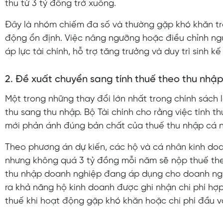
thu từ 3 tỷ đồng trở xuống.
Đây là nhóm chiếm đa số và thường gặp khó khăn tron
động ổn định. Việc nâng ngưỡng hoặc điều chỉnh ng
áp lực tài chính, hỗ trợ tăng trưởng và duy trì sinh k
2. Đề xuất chuyển sang tính thuế theo thu nhập
Một trong những thay đổi lớn nhất trong chính sách
thu sang thu nhập. Bộ Tài chính cho rằng việc tính thu
mới phản ánh đúng bản chất của thuế thu nhập cá 
Theo phương án dự kiến, các hộ và cá nhân kinh do
nhưng không quá 3 tỷ đồng mỗi năm sẽ nộp thuế the
thu nhập doanh nghiệp đang áp dụng cho doanh ngh
ra khả năng hộ kinh doanh được ghi nhận chi phí hợp 
thuế khi hoạt động gặp khó khăn hoặc chi phí đầu v