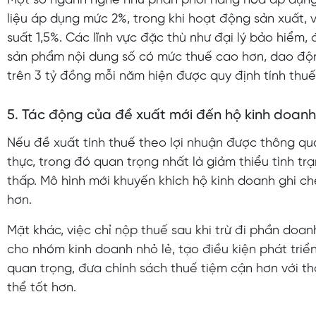
Một số ngành nghề như phân phối hàng hóa áp dụng 
liệu áp dụng mức 2%, trong khi hoạt động sản xuất, 
suất 1,5%. Các lĩnh vực đặc thù như đại lý bảo hiểm,
sản phẩm nội dung số có mức thuế cao hơn, dao độ
trên 3 tỷ đồng mỗi năm hiện được quy định tính thuế 
5. Tác động của đề xuất mới đến hộ kinh doanh
Nếu đề xuất tính thuế theo lợi nhuận được thông qua
thực, trong đó quan trọng nhất là giảm thiểu tình t
thấp. Mô hình mới khuyến khích hộ kinh doanh ghi ché
hơn.
Mặt khác, việc chỉ nộp thuế sau khi trừ đi phần doan
cho nhóm kinh doanh nhỏ lẻ, tạo điều kiện phát triể
quan trọng, đưa chính sách thuế tiệm cận hơn với t
thể tốt hơn.