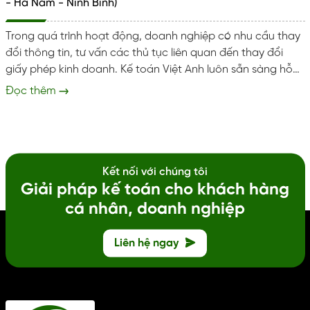
- Hà Nam - Ninh Binh)
Trong quá trình hoạt động, doanh nghiệp có nhu cầu thay
đổi thông tin, tư vấn các thủ tục liên quan đến thay đổi
giấy phép kinh doanh. Kế toán Việt Anh luôn sẵn sàng hỗ
trợ doanh nghiệp tại Ninh Bình thực hiện đúng đủ và kịp
Đọc thêm
thời. Giúp tránh rủi ro pháp lý và xử phạt hành chính. Dịch
vụ thay đổi thông tin doanh nghiệp Trọn gói dịch vụ thay
đổi thông tin doanh nghiệp, cấp lại giấy vàng...
Kết nối với chúng tôi
Giải pháp kế toán cho khách hàng
cá nhân, doanh nghiệp
Liên hệ ngay