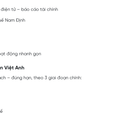
 điện tử – báo cáo tài chính
uế Nam Định
hoạt động nhanh gọn
án Việt Anh
ạch – đúng hạn, theo 3 giai đoạn chính:
uế