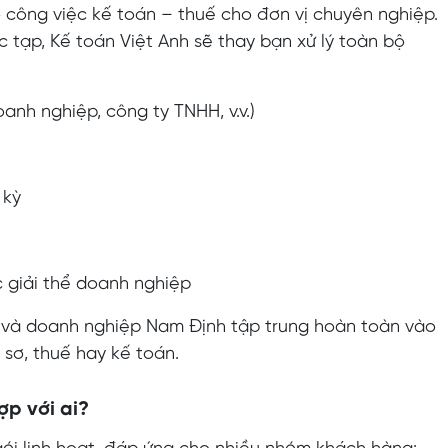
ộ công việc kế toán – thuế cho đơn vị chuyên nghiệp.
c tạp, Kế toán Việt Anh sẽ thay bạn xử lý toàn bộ
anh nghiệp, công ty TNHH, v.v.)
 kỳ
c giải thể doanh nghiệp
h và doanh nghiệp Nam Định tập trung hoàn toàn vào
 sơ, thuế hay kế toán.
ợp với ai?