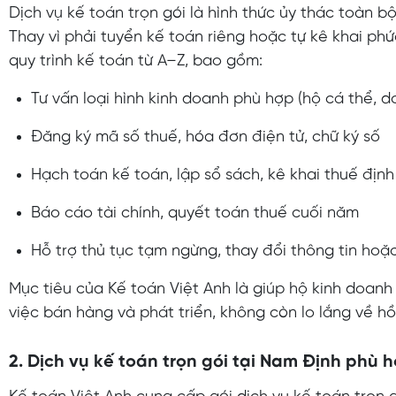
Dịch vụ kế toán trọn gói là hình thức ủy thác toàn b
Thay vì phải tuyển kế toán riêng hoặc tự kê khai phứ
quy trình kế toán từ A–Z, bao gồm:
Tư vấn loại hình kinh doanh phù hợp (hộ cá thể, do
Đăng ký mã số thuế, hóa đơn điện tử, chữ ký số
Hạch toán kế toán, lập sổ sách, kê khai thuế định
Báo cáo tài chính, quyết toán thuế cuối năm
Hỗ trợ thủ tục tạm ngừng, thay đổi thông tin hoặ
Mục tiêu của Kế toán Việt Anh là giúp hộ kinh doan
việc bán hàng và phát triển, không còn lo lắng về hồ
2. Dịch vụ kế toán trọn gói tại Nam Định phù h