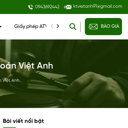
ktvietanh91@gmail.com
0943692442
Giấy phép ATVSTP
Đào tạo kế toán
BÁO GIÁ
Tin
toán Việt Anh
n Việt Anh
Bài viết nổi bật