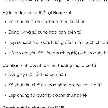
Kế toán Việt Anh cung cấp gói dịch vụ kế toán trọn 
Hộ kinh doanh cá thể tại Nam Định
Kê khai thuế khoán, thuế theo kê khai
Đăng ký và sử dụng hóa đơn điện tử
Lập sổ sách kế toán, hướng dẫn minh bạch chi ph
Hỗ trợ chuyển đổi lên doanh nghiệp khi doanh th
Cá nhân kinh doanh online, thương mại điện tử
Đăng ký mã số thuế cá nhân
Kê khai thu nhập từ bán hàng online, sàn TMĐT
Lập chứng từ, quản lý doanh thu hợp lệ