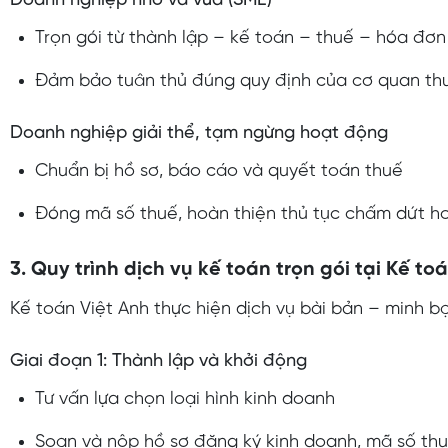
Doanh nghiệp nhỏ và vừa (SME)
Trọn gói từ thành lập – kế toán – thuế – hóa đơn
Đảm bảo tuân thủ đúng quy định của cơ quan th
Doanh nghiệp giải thể, tạm ngừng hoạt động
Chuẩn bị hồ sơ, báo cáo và quyết toán thuế
Đóng mã số thuế, hoàn thiện thủ tục chấm dứt 
3. Quy trình dịch vụ kế toán trọn gói tại Kế to
Kế toán Việt Anh thực hiện dịch vụ bài bản – minh b
Giai đoạn 1: Thành lập và khởi động
Tư vấn lựa chọn loại hình kinh doanh
Soạn và nộp hồ sơ đăng ký kinh doanh, mã số th