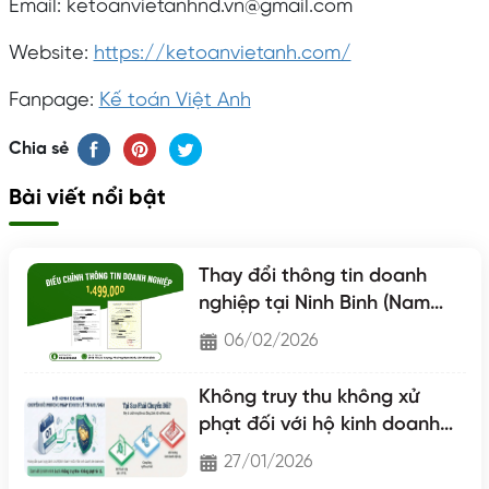
Email: ketoanvietanhnd.vn@gmail.com
Website:
https://ketoanvietanh.com/
Fanpage:
Kế toán Việt Anh
Chia sẻ
Bài viết nổi bật
Thay đổi thông tin doanh
nghiệp tại Ninh Binh (Nam
Định - Hà Nam - Ninh Binh)
06/02/2026
Không truy thu không xử
phạt đối với hộ kinh doanh
chuyển lên hộ khoán
27/01/2026