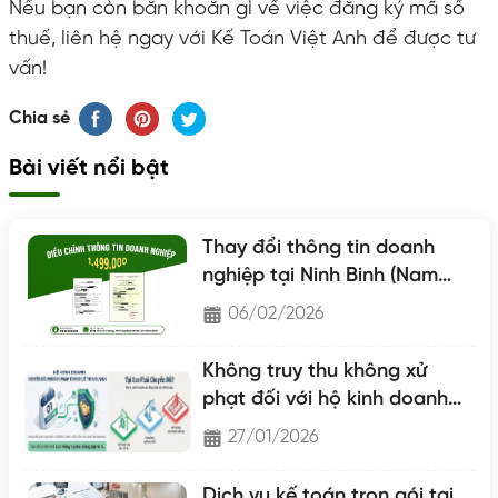
Nếu bạn còn băn khoăn gì về việc đăng ký mã số
thuế, liên hệ ngay với Kế Toán Việt Anh để được tư
vấn!
Chia sẻ
Bài viết nổi bật
Thay đổi thông tin doanh
nghiệp tại Ninh Binh (Nam
Định - Hà Nam - Ninh Binh)
06/02/2026
Không truy thu không xử
phạt đối với hộ kinh doanh
chuyển lên hộ khoán
27/01/2026
Dịch vụ kế toán trọn gói tại