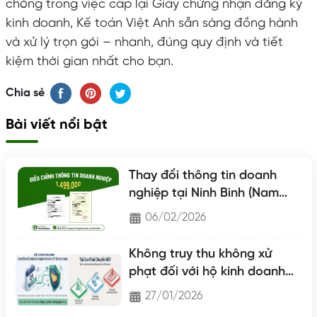
chóng trong việc cấp lại Giấy chứng nhận đăng ký
kinh doanh, Kế toán Việt Anh sẵn sàng đồng hành
và xử lý trọn gói – nhanh, đúng quy định và tiết
kiệm thời gian nhất cho bạn.
Chia sẻ
Bài viết nổi bật
Thay đổi thông tin doanh
nghiệp tại Ninh Binh (Nam
Định - Hà Nam - Ninh Binh)
06/02/2026
Không truy thu không xử
phạt đối với hộ kinh doanh
chuyển lên hộ khoán
27/01/2026