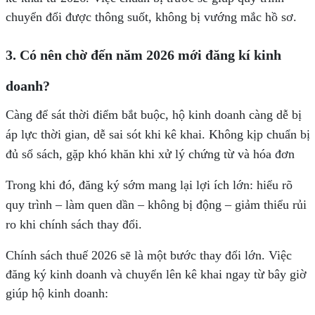
chuyển đổi được thông suốt, không bị vướng mắc hồ sơ.
3. Có nên chờ đến
năm
2026 mới đăng
kí kinh
doanh
?
Càng để sát thời điểm bắt buộc, hộ kinh doanh càng dễ
b
ị
áp lực thời gian
, d
ễ sai sót khi kê khai
.
Không kịp chuẩn bị
đủ sổ sách
, g
ặp khó khăn khi xử lý chứng từ và hóa đơn
Trong khi đó, đăng ký sớm mang lại lợi ích lớn: hiểu rõ
quy trình – làm quen dần – không bị động – giảm thiểu rủi
ro khi chính sách thay đổi.
Chính sách thuế 2026 sẽ là một bước thay đổi lớn. Việc
đăng ký kinh doanh và chuyển lên kê khai ngay từ bây giờ
giúp hộ kinh doanh: