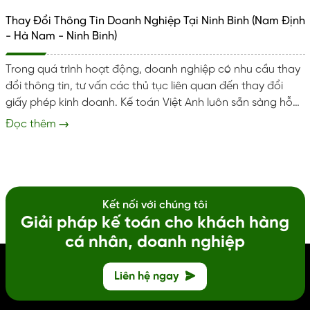
Thay Đổi Thông Tin Doanh Nghiệp Tại Ninh Binh (Nam Định
- Hà Nam - Ninh Binh)
Trong quá trình hoạt động, doanh nghiệp có nhu cầu thay
đổi thông tin, tư vấn các thủ tục liên quan đến thay đổi
giấy phép kinh doanh. Kế toán Việt Anh luôn sẵn sàng hỗ
trợ doanh nghiệp tại Ninh Bình thực hiện đúng đủ và kịp
Đọc thêm
thời. Giúp tránh rủi ro pháp lý và xử phạt hành chính. Dịch
vụ thay đổi thông tin doanh nghiệp Trọn gói dịch vụ thay
đổi thông tin doanh nghiệp, cấp lại giấy vàng...
Kết nối với chúng tôi
Giải pháp kế toán cho khách hàng
cá nhân, doanh nghiệp
Liên hệ ngay